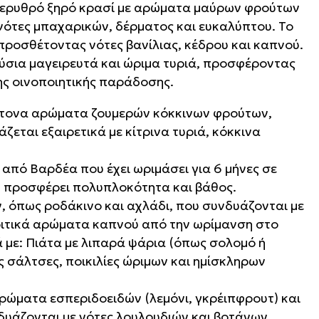
: ερυθρό ξηρό κρασί με αρώματα μαύρων φρούτων
νότες μπαχαρικών, δέρματος και ευκαλύπτου. Το
προσθέτοντας νότες βανίλιας, κέδρου και καπνού.
ούσια μαγειρευτά και ώριμα τυριά, προσφέροντας
κης οινοποιητικής παράδοσης.
έντονα αρώματα ζουμερών κόκκινων φρούτων,
εται εξαιρετικά με κίτρινα τυριά, κόκκινα
 από Βαρδέα που έχει ωριμάσει για 6 μήνες σε
ου προσφέρει πολυπλοκότητα και βάθος.
 όπως ροδάκινο και αχλάδι, που συνδυάζονται με
κριτικά αρώματα καπνού από την ωρίμανση στο
κά με: Πιάτα με λιπαρά ψάρια (όπως σολομό ή
ς σάλτσες, ποικιλίες ώριμων και ημίσκληρων
ρώματα εσπεριδοειδών (λεμόνι, γκρέιπφρουτ) και
δυάζονται με νότες λουλουδιών και βοτάνων.