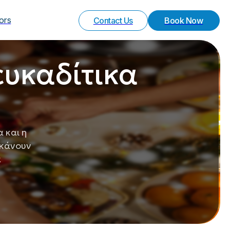
Your Experience
Special Request
vors
Contact Us
Book Now
ευκαδίτικα
 και η
 κάνουν
α