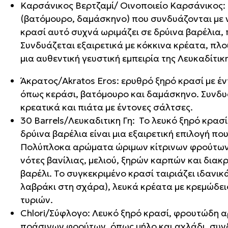
Καρσάνικος Βερτζαμί/ Οινοποιείο Καρσάνικος
(βατόμουρο, δαμάσκηνο) που συνδυάζονται με 
κρασί αυτό συχνά ωριμάζει σε δρύινα βαρέλια, 
Συνδυάζεται εξαιρετικά με κόκκινα κρέατα, πλ
μια αυθεντική γευστική εμπειρία της Λευκαδίτι
Άκρατος/Akratos Eros: ερυθρό ξηρό κρασί με 
όπως κεράσι, βατόμουρο και δαμάσκηνο. Συνδυάζ
κρεατικά και πιάτα με έντονες σάλτσες.
30 Barrels/Λευκαδιτικη Γη: Το λευκό ξηρό κρασί
δρύινα βαρέλια είναι μια εξαιρετική επιλογή π
Πολύπλοκα αρώματα ώριμων κίτρινων φρούτων,
νότες βανίλιας, μελιού, ξηρών καρπών και δια
βαρέλι. Το συγκεκριμένο κρασί ταιριάζει ιδανι
λαβράκι στη σχάρα), λευκά κρέατα με κρεμώδει
τυριών.
Chlori/Σύφλογο: Λευκό ξηρό κρασί, φρουτώδη α
πράσινων φρούτων, όπως μήλο και αχλάδι, συν