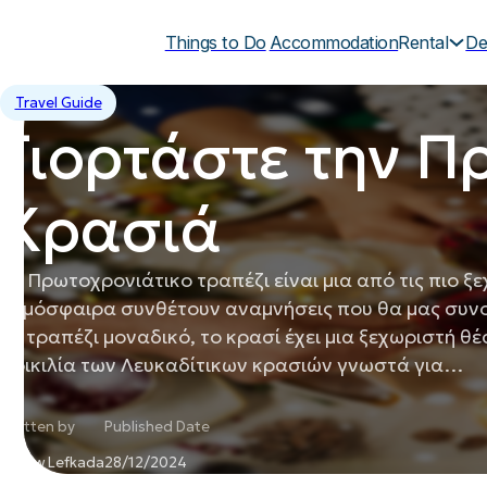
Things to Do
Accommodation
Rental
De
Travel Guide
Γιορτάστε την Π
Κρασιά
Το Πρωτοχρονιάτικο τραπέζι είναι μια από τις πιο ξε
ατμόσφαιρα συνθέτουν αναμνήσεις που θα μας συνο
το τραπέζι μοναδικό, το κρασί έχει μια ξεχωριστή 
ποικιλία των Λευκαδίτικων κρασιών γνωστά για…
Written by
Published Date
Follow Lefkada
28/12/2024