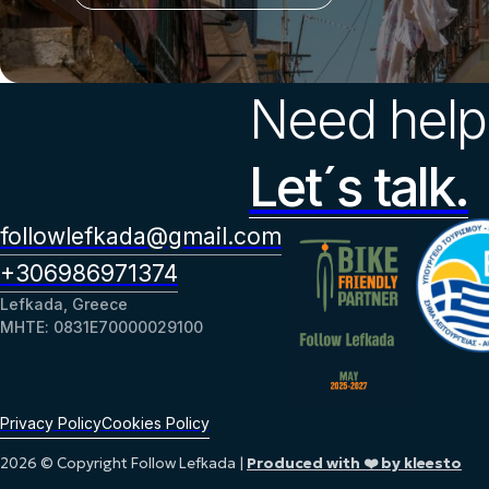
Need help
Let´s talk.
followlefkada@gmail.com
+306986971374
Lefkada, Greece
ΜΗΤΕ: 0831Ε70000029100
Privacy Policy
Cookies Policy
2026 © Copyright Follow Lefkada |
Produced with ❤️ by kleesto