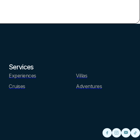
Services
Experiences
Villas
Cruises
Adventures
Follow me on
Follow me
Follow
Fol