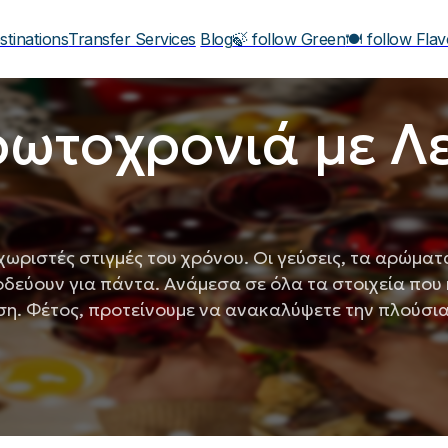
stinations
Transfer Services
Blog
🍃 follow Green
🍽️ follow Fla
ρωτοχρονιά με Λ
χωριστές στιγμές του χρόνου. Οι γεύσεις, τα αρώματα
δεύουν για πάντα. Ανάμεσα σε όλα τα στοιχεία που
θέση. Φέτος, προτείνουμε να ανακαλύψετε την πλούσι